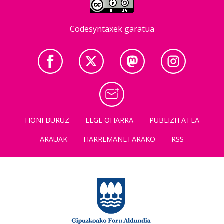
Codesyntaxek garatua
HONI BURUZ
LEGE OHARRA
PUBLIZITATEA
ARAUAK
HARREMANETARAKO
RSS