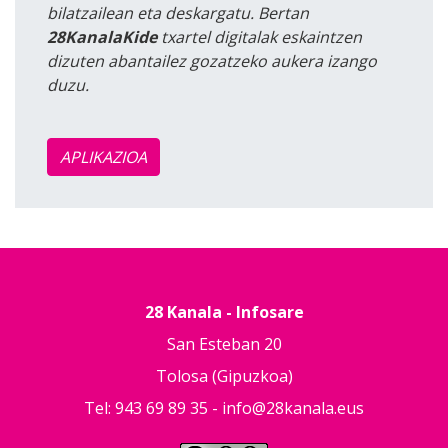
bilatzailean eta deskargatu. Bertan
28KanalaKide
txartel digitalak eskaintzen
dizuten abantailez gozatzeko aukera izango
duzu.
APLIKAZIOA
28 Kanala - Infosare
San Esteban 20
Tolosa (Gipuzkoa)
Tel: 943 69 89 35 -
info@28kanala.eus