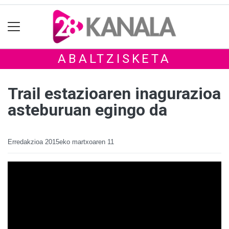
ABALTZISKETA
Trail estazioaren inagurazioa
asteburuan egingo da
Erredakzioa
2015eko martxoaren 11