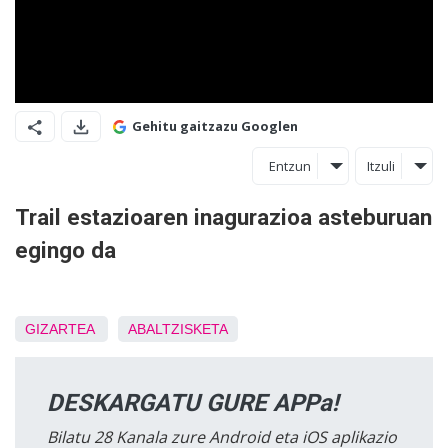
Gehitu gaitzazu Googlen
Entzun
Itzuli
Trail estazioaren inagurazioa asteburuan
egingo da
GIZARTEA
ABALTZISKETA
DESKARGATU GURE APPa!
Bilatu 28 Kanala zure Android eta iOS aplikazio