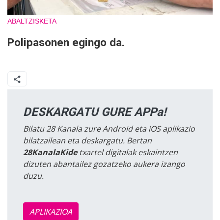
ABALTZISKETA
Polipasonen egingo da.
DESKARGATU GURE APPa!
Bilatu 28 Kanala zure Android eta iOS aplikazio
bilatzailean eta deskargatu. Bertan
28KanalaKide
txartel digitalak eskaintzen
dizuten abantailez gozatzeko aukera izango
duzu.
APLIKAZIOA