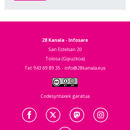
28 Kanala - Infosare
San Esteban 20
Tolosa (Gipuzkoa)
Tel: 943 69 89 35 -
info@28kanala.eus
Codesyntaxek garatua