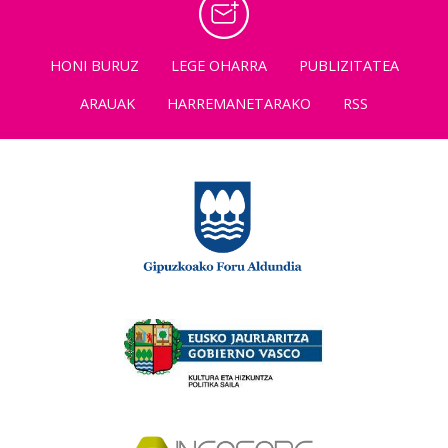
HONI BURUZ
LEGE OHARRA
PUBLIZITATEA
ARAUAK
HARREMANETARAKO
RSS