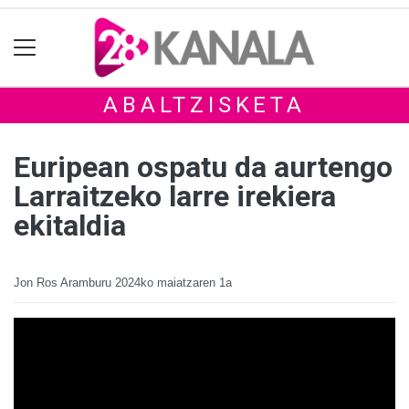
ABALTZISKETA
Euripean ospatu da aurtengo
Larraitzeko larre irekiera
ekitaldia
Jon Ros Aramburu
2024ko maiatzaren 1a