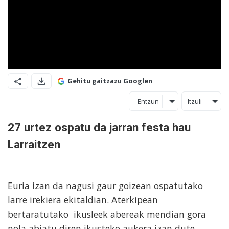
Gehitu gaitzazu Googlen
Entzun
Itzuli
27 urtez ospatu da jarran festa hau
Larraitzen
Euria izan da nagusi gaur goizean ospatutako
larre irekiera ekitaldian. Aterkipean
bertaratutako ikusleek abereak mendian gora
nola abiatu diren ikusteko aukera izan dute.