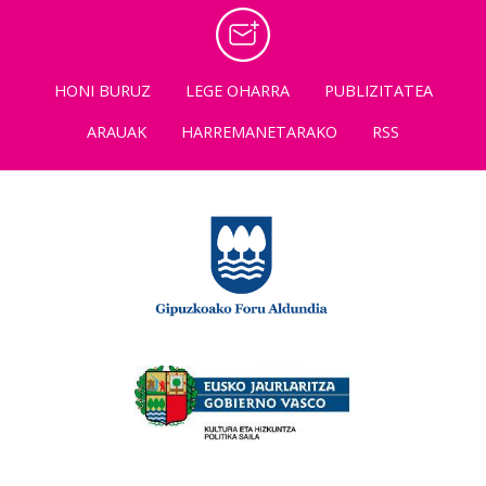
HONI BURUZ
LEGE OHARRA
PUBLIZITATEA
ARAUAK
HARREMANETARAKO
RSS