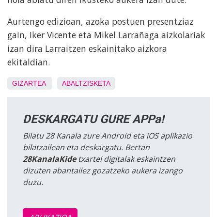
Aurtengo edizioan, azoka postuen presentziaz
gain, Iker Vicente eta Mikel Larrañaga aizkolariak
izan dira Larraitzen eskainitako aizkora
ekitaldian.
GIZARTEA
ABALTZISKETA
DESKARGATU GURE APPa!
Bilatu 28 Kanala zure Android eta iOS aplikazio
bilatzailean eta deskargatu. Bertan
28KanalaKide
txartel digitalak eskaintzen
dizuten abantailez gozatzeko aukera izango
duzu.