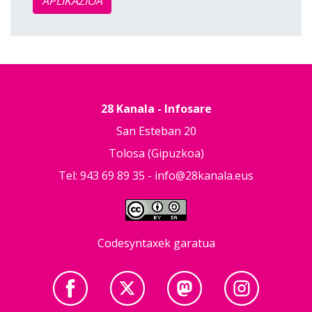
APLIKAZIOA
28 Kanala - Infosare
San Esteban 20
Tolosa (Gipuzkoa)
Tel: 943 69 89 35 -
info@28kanala.eus
Codesyntaxek garatua