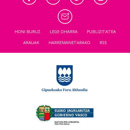
HONI BURUZ
LEGE OHARRA
PUBLIZITATEA
ARAUAK
HARREMANETARAKO
RSS