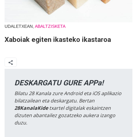
UDALETXEAN,
ABALTZISKETA
Xaboiak egiten ikasteko ikastaroa
DESKARGATU GURE APPa!
Bilatu 28 Kanala zure Android eta iOS aplikazio
bilatzailean eta deskargatu. Bertan
28KanalaKide
txartel digitalak eskaintzen
dizuten abantailez gozatzeko aukera izango
duzu.