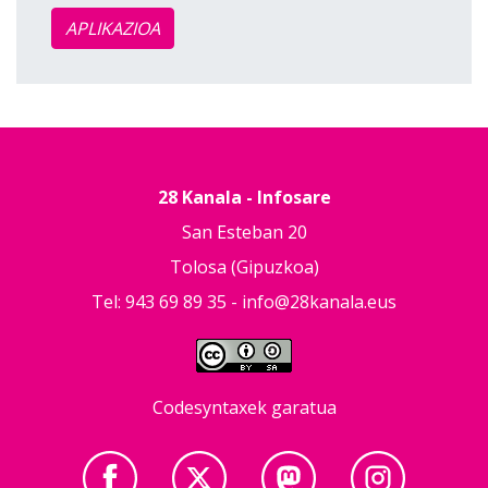
APLIKAZIOA
28 Kanala - Infosare
San Esteban 20
Tolosa (Gipuzkoa)
Tel: 943 69 89 35 -
info@28kanala.eus
Codesyntaxek garatua