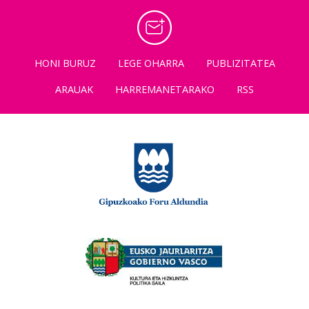
HONI BURUZ
LEGE OHARRA
PUBLIZITATEA
ARAUAK
HARREMANETARAKO
RSS