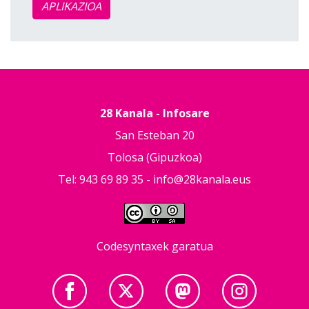
APLIKAZIOA
28 Kanala - Infosare
San Esteban 20
Tolosa (Gipuzkoa)
Tel: 943 69 89 35 -
info@28kanala.eus
Codesyntaxek garatua