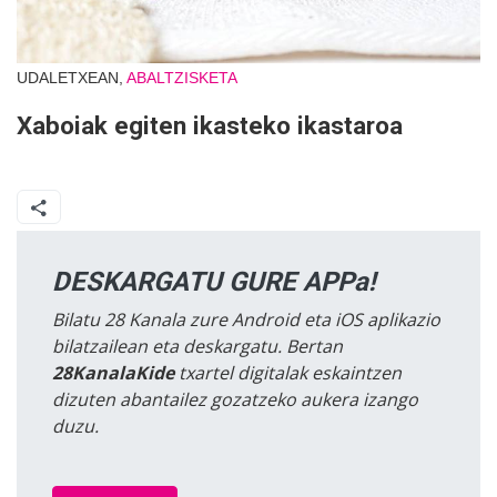
UDALETXEAN,
ABALTZISKETA
Xaboiak egiten ikasteko ikastaroa
DESKARGATU GURE APPa!
Bilatu 28 Kanala zure Android eta iOS aplikazio
bilatzailean eta deskargatu. Bertan
28KanalaKide
txartel digitalak eskaintzen
dizuten abantailez gozatzeko aukera izango
duzu.